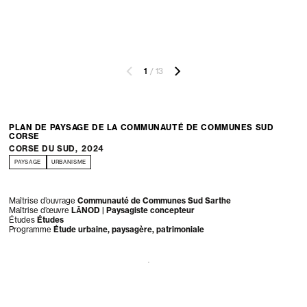
1
/
13
PLAN DE PAYSAGE DE LA COMMUNAUTÉ DE COMMUNES SUD
CORSE
CORSE DU SUD
,
2024
PAYSAGE
URBANISME
Maîtrise d’ouvrage
Communauté de Communes Sud Sarthe
Maîtrise d’œuvre
LĀNOD | Paysagiste concepteur
Études
Études
Programme
Étude urbaine, paysagère, patrimoniale
Le Plan de Paysage de la Communauté de Communes Sud Corse, conduit par
LĀNOD, s’appuie sur un diagnostic détaillé intégrant l’analyse des paysages
naturels, urbains, agricoles et patrimoniaux. Un plan de paysage est un outil
stratégique et opérationnel qui permet de comprendre, protéger et valoriser
les qualités paysagères d’un territoire tout en orientant son aménagement. La